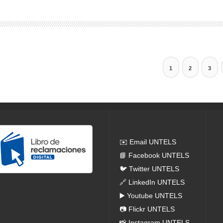
1
2
3
Redes Sociales
✉️ Email UNTELS
📘 Facebook UNTELS
🐦 Twitter UNTELS
🔗 LinkedIn UNTELS
▶️ Youtube UNTELS
📷 Flickr UNTELS
📸 Instagram UNTELS