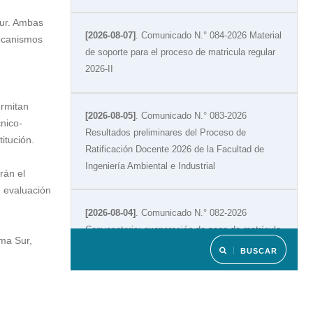
Sur. Ambas
[2026-08-07]
. Comunicado N.° 084-2026 Material
mecanismos
de soporte para el proceso de matricula regular
2026-II
ermitan
[2026-08-05]
. Comunicado N.° 083-2026
nico-
Resultados preliminares del Proceso de
titución.
Ratificación Docente 2026 de la Facultad de
Ingeniería Ambiental e Industrial
rán el
e evaluación
[2026-08-04]
. Comunicado N.° 082-2026
Convocatoria: exoneración de pago de matrícula
ima Sur,
2026-II
BUSCAR
[2026-08-02]
. Comunicado N.° 081-2026
Resultados de simulacro de admisión