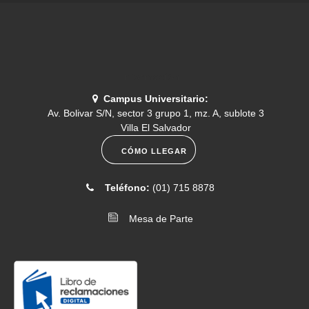
EXAMEN DE SUFICIENCIA O SUBSANACIÓN 2026-I
[2026-07-14]
. Comunicado N.° 079-2026- Programación del
menú del 13 al 17 de julio
Información
Campus Universitario:
Av. Bolivar S/N, sector 3 grupo 1, mz. A, sublote 3
[2026-07-14]
. Comunicado N.° 078-2026- Fondos concursables
Villa El Salvador
de Proyectos de Investigación 2026- II Convocatoria
CÓMO LLEGAR
[2026-07-07]
. Comunicado N.° 077-2026- Rol de examen
Teléfono:
(01) 715 8878
médico 2026-II
Mesa de Parte
[2026-07-06]
. Comunicado N.° 076-2026- Programación del
menú universitario del 6 al 10 de julio