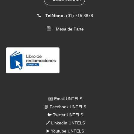
[2026-06-16]
. Comunicado N.° 075-2026- Convocatoria a
Teléfono:
(01) 715 8878
sesión de Asamblea Universitaria 25 de junio
Mesa de Parte
[2026-06-12]
. Comunicado N.° 074-2026- Entrega de carné
universitario
Redes Sociales
✉️ Email UNTELS
📘 Facebook UNTELS
🐦 Twitter UNTELS
🔗 LinkedIn UNTELS
▶️ Youtube UNTELS