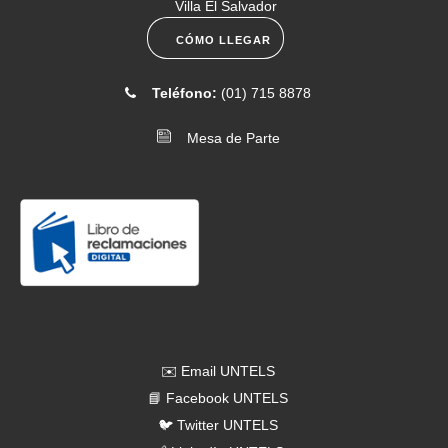
Villa El Salvador
menú universitario del 6 al 10 de julio
CÓMO LLEGAR
[2026-06-16]
. Comunicado N.° 075-2026- Convocatoria a
Teléfono:
(01) 715 8878
sesión de Asamblea Universitaria 25 de junio
Mesa de Parte
[2026-06-12]
. Comunicado N.° 074-2026- Entrega de carné
universitario
Redes Sociales
✉️ Email UNTELS
📘 Facebook UNTELS
🐦 Twitter UNTELS