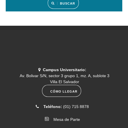
BUSCAR
simulacro de admisión
[2026-07-30]
. Comunicado N.° 080-2026 CRONOGRAMA DEL
EXAMEN DE SUFICIENCIA O SUBSANACIÓN 2026-I
[2026-07-14]
. Comunicado N.° 079-2026- Programación del
menú del 13 al 17 de julio
Información
Campus Universitario:
Av. Bolivar S/N, sector 3 grupo 1, mz. A, sublote 3
[2026-07-14]
. Comunicado N.° 078-2026- Fondos concursables
Villa El Salvador
de Proyectos de Investigación 2026- II Convocatoria
CÓMO LLEGAR
[2026-07-07]
. Comunicado N.° 077-2026- Rol de examen
Teléfono:
(01) 715 8878
médico 2026-II
Mesa de Parte