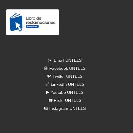
[2026-07-06]
. Comunicado N.° 076-2026- Programación del
menú universitario del 6 al 10 de julio
Redes Sociales
✉️ Email UNTELS
📘 Facebook UNTELS
🐦 Twitter UNTELS
🔗 LinkedIn UNTELS
▶️ Youtube UNTELS
📷 Flickr UNTELS
📸 Instagram UNTELS