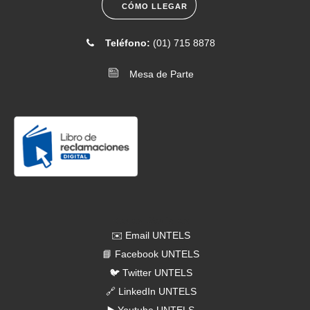
CÓMO LLEGAR
[2026-06-16]
. Comunicado N.° 075-2026- Convocatoria a
Teléfono:
(01) 715 8878
sesión de Asamblea Universitaria 25 de junio
Mesa de Parte
[2026-06-12]
. Comunicado N.° 074-2026- Entrega de carné
universitario
Redes Sociales
✉️ Email UNTELS
📘 Facebook UNTELS
🐦 Twitter UNTELS
🔗 LinkedIn UNTELS
▶️ Youtube UNTELS