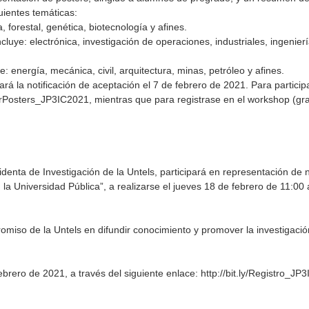
uientes temáticas:
 forestal, genética, biotecnología y afines.
luye: electrónica, investigación de operaciones, industriales, ingenier
e: energía, mecánica, civil, arquitectura, minas, petróleo y afines.
rá la notificación de aceptación el 7 de febrero de 2021. Para participa
lForPosters_JP3IC2021
, mientras que para registrase en el workshop (gr
identa de Investigación de la Untels, participará en representación de 
la Universidad Pública”, a realizarse el jueves 18 de febrero de 11:00
romiso de la Untels en difundir conocimiento y promover la investigaci
febrero de 2021, a través del siguiente enlace:
http://bit.ly/Registro_JP