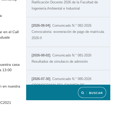
Ratificación Docente 2026 de la Facultad de
Ingeniería Ambiental e Industrial
ía
[2026-08-04]
. Comunicado N.° 082-2026
r en el Call
Convocatoria: exoneración de pago de matrícula
aduate
2026-II
[2026-08-02]
. Comunicado N.° 081-2026
Resultados de simulacro de admisión
nuestra casa
 a 13:00
[2026-07-30]
. Comunicado N.° 080-2026
CRONOGRAMA DEL EXAMEN DE
ón en nuestra
SUFICIENCIA O SUBSANACIÓN 2026-I
BUSCAR
3IC2021
[2026-07-14]
. Comunicado N.° 079-2026-
Programación del menú del 13 al 17 de julio