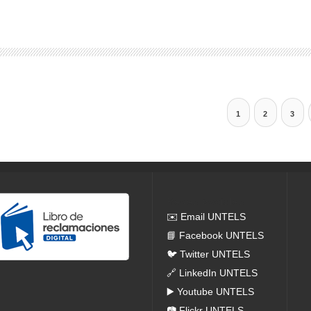
1
2
3
Redes Sociales
✉️ Email UNTELS
📘 Facebook UNTELS
🐦 Twitter UNTELS
🔗 LinkedIn UNTELS
▶️ Youtube UNTELS
📷 Flickr UNTELS