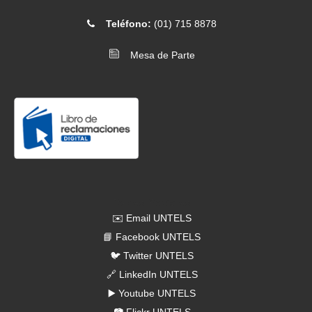
[2026-07-07]
. Comunicado N.° 077-2026- Rol de examen
Teléfono:
(01) 715 8878
médico 2026-II
Mesa de Parte
[2026-07-06]
. Comunicado N.° 076-2026- Programación del
menú universitario del 6 al 10 de julio
Redes Sociales
✉️ Email UNTELS
📘 Facebook UNTELS
🐦 Twitter UNTELS
🔗 LinkedIn UNTELS
▶️ Youtube UNTELS
📷 Flickr UNTELS