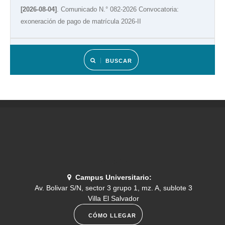
[2026-08-04]
. Comunicado N.° 082-2026 Convocatoria:
exoneración de pago de matrícula 2026-II
[2026-08-02]
. Comunicado N.° 081-2026 Resultados de
BUSCAR
simulacro de admisión
[2026-07-30]
. Comunicado N.° 080-2026 CRONOGRAMA DEL
EXAMEN DE SUFICIENCIA O SUBSANACIÓN 2026-I
[2026-07-14]
. Comunicado N.° 079-2026- Programación del
menú del 13 al 17 de julio
Información
Campus Universitario:
Av. Bolivar S/N, sector 3 grupo 1, mz. A, sublote 3
[2026-07-14]
. Comunicado N.° 078-2026- Fondos concursables
Villa El Salvador
de Proyectos de Investigación 2026- II Convocatoria
CÓMO LLEGAR