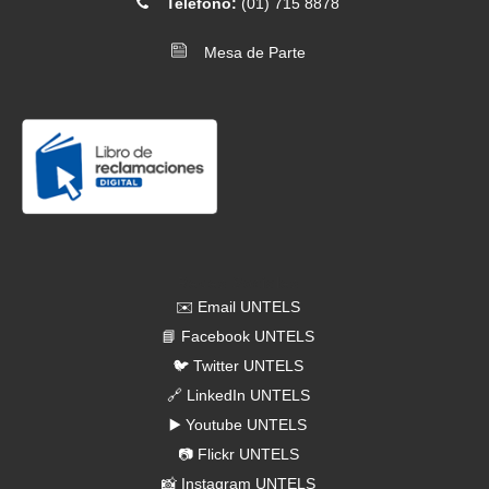
Teléfono:
(01) 715 8878
sesión de Asamblea Universitaria 25 de junio
Mesa de Parte
[2026-06-12]
. Comunicado N.° 074-2026- Entrega de carné
universitario
Redes Sociales
✉️ Email UNTELS
📘 Facebook UNTELS
🐦 Twitter UNTELS
🔗 LinkedIn UNTELS
▶️ Youtube UNTELS
📷 Flickr UNTELS
📸 Instagram UNTELS