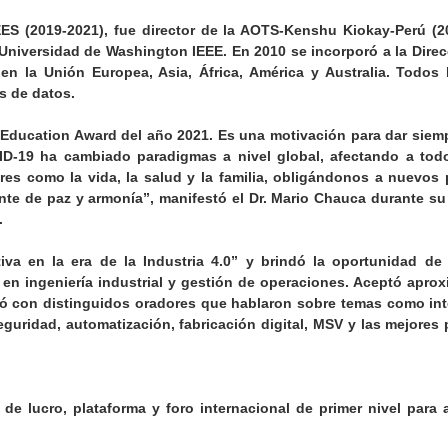
ES (2019-2021), fue director de la AOTS-Kenshu Kiokay-Perú (2
 Universidad de Washington IEEE. En 2010 se incorporó a la Dire
 la Unión Europea, Asia, África, América y Australia. Todos 
s de datos.
 Education Award del año 2021. Es una motivación para dar siem
VID-19 ha cambiado paradigmas a nivel global, afectando a tod
res como la vida, la salud y la familia, obligándonos a nuevos
iente de paz y armonía”, manifestó el Dr. Mario Chauca durante s
.
tiva en la era de la Industria 4.0” y brindó la oportunidad de
as en ingeniería industrial y gestión de operaciones. Aceptó apr
tó con distinguidos oradores que hablaron sobre temas como int
rseguridad, automatización, fabricación digital, MSV y las mejores
 de lucro, plataforma y foro internacional de primer nivel para