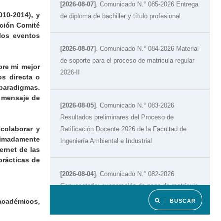
[2026-08-07]
. Comunicado N.° 085-2026 Entrega
010-2014), y
de diploma de bachiller y título profesional
cción Comité
los eventos
[2026-08-07]
. Comunicado N.° 084-2026 Material
de soporte para el proceso de matricula regular
pre mi mejor
2026-II
os directa o
 paradigmas.
u mensaje de
[2026-08-05]
. Comunicado N.° 083-2026
Resultados preliminares del Proceso de
 colaborar y
Ratificación Docente 2026 de la Facultad de
oximadamente
Ingeniería Ambiental e Industrial
ernet de las
 prácticas de
[2026-08-04]
. Comunicado N.° 082-2026
Convocatoria: exoneración de pago de matrícula
2026-II
 académicos,
BUSCAR