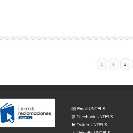
1
2
3
Redes Sociales
✉️ Email UNTELS
📘 Facebook UNTELS
🐦 Twitter UNTELS
🔗 LinkedIn UNTELS