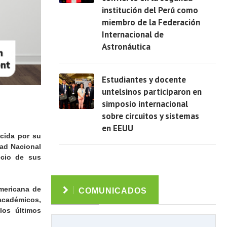
institución del Perú como
Ver
miembro de la Federación
Internacional de
Astronáutica
Estudiantes y docente
untelsinos participaron en
simposio internacional
sobre circuitos y sistemas
Ver
en EEUU
ocida por su
dad Nacional
ecio de sus
mericana de
COMUNICADOS
 académicos,
los últimos