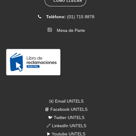
CÓMO LLEGAR
[2026-06-16]
. Comunicado N.° 075-2026- Convocatoria a
Teléfono:
(01) 715 8878
sesión de Asamblea Universitaria 25 de junio
Mesa de Parte
[2026-06-12]
. Comunicado N.° 074-2026- Entrega de carné
universitario
Redes Sociales
✉️ Email UNTELS
📘 Facebook UNTELS
🐦 Twitter UNTELS
🔗 LinkedIn UNTELS
▶️ Youtube UNTELS