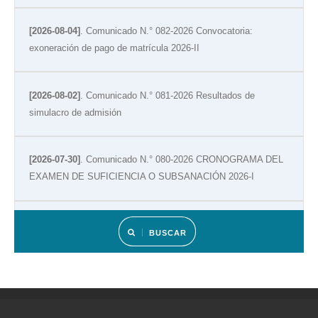
[2026-08-04]
. Comunicado N.° 082-2026 Convocatoria:
exoneración de pago de matrícula 2026-II
[2026-08-02]
. Comunicado N.° 081-2026 Resultados de
simulacro de admisión
[2026-07-30]
. Comunicado N.° 080-2026 CRONOGRAMA DEL
EXAMEN DE SUFICIENCIA O SUBSANACIÓN 2026-I
[2026-07-14]
. Comunicado N.° 079-2026- Programación del
BUSCAR
menú del 13 al 17 de julio
[2026-07-14]
. Comunicado N.° 078-2026- Fondos concursables
de Proyectos de Investigación 2026- II Convocatoria