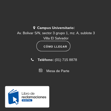
[2026-07-07]
. Comunicado N.° 077-2026- Rol de examen
médico 2026-II
Información
Campus Universitario:
Av. Bolivar S/N, sector 3 grupo 1, mz. A, sublote 3
[2026-07-06]
. Comunicado N.° 076-2026- Programación del
Villa El Salvador
menú universitario del 6 al 10 de julio
CÓMO LLEGAR
[2026-06-16]
. Comunicado N.° 075-2026- Convocatoria a
Teléfono:
(01) 715 8878
sesión de Asamblea Universitaria 25 de junio
Mesa de Parte
[2026-06-12]
. Comunicado N.° 074-2026- Entrega de carné
universitario